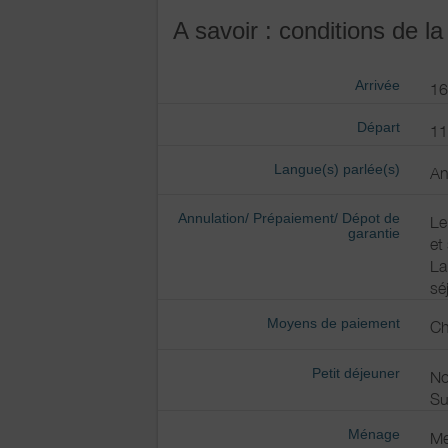
Wifi
A savoir : conditions de la
Autres
équipements
Arrivée
1
Chauffage /
Chauffage
AC
Départ
1
Langue(s) parlée(s)
Bien être
An
Spa / Jacuzzi
Annulation/ Prépaiement/ Dépot de
Le
Exterieur
Salon de jardin
garantie
et
Terrain clos
La
Jardin
sé
Terrain clos commu
Moyens de paiement
Ch
Divers
Petit déjeuner
No
Su
Ménage
Me