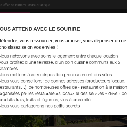
 de
Office de Tourisme Médoc Atlantique
OUS ATTEND AVEC LE SOURIRE
MON HÉBERGEMENT
MES RECOMMANDATIONS
AGENDA TOURISTIQUE
MON LIVRET D'ACCU
détendre, vous ressourcer, vous amuser, vous dépenser ou ne 
 choisissez selon vos envies !
Nous nettoyons avec soins le logement entre chaque location
Vous profitez d’une terrasse, d'un coin cuisine communs aux 2
chambres
Nous mettons à votre disposition gracieusement des vélos
Nous vous conseillons: de bonnes adresses (producteurs locaux,
restaurants…), de nombreuses offres de « restauration à la maison 
organisées par les restaurateurs locaux et des servives « drive » po
produits frais, fruits et légumes, vins à proximité.
Nous vous partagerons nos petits secrets