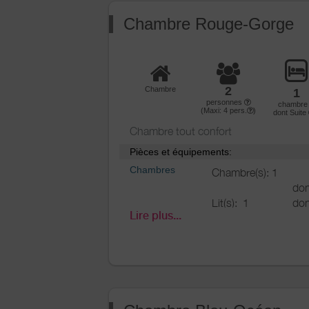
Chambre Rouge-Gorge
2
Chambre
1
personnes
chambr
(Maxi:
4
pers.
)
dont Suite
Chambre tout confort
Pièces et équipements:
Chambres
Chambre(s): 1
don
Lit(s):
1
don
Lire plus...
don
Salle de
Salle de bains avec
bains
/
Salle
douche
d'eau
Salle de bains privée
Sèche cheveux
Sèche serviettes