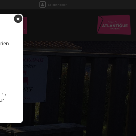
Se connecter
EIL
RÉSERVER
rien
» ,
ur