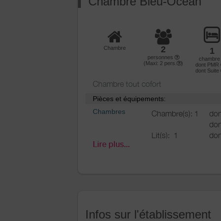
Chambre Bleu-Océan
Salle(s) de bains (av
WC
WC:
1
2
Chambre
1
WC privés
personnes
chambr
(Maxi:
2
pers.
)
dont PMR
dont Suite
Cuisine
Coin cuisine à
Chambre tout cofort
disposition (chambr
Pièces et équipements:
d'hôtes)
Chambres
Chambre(s): 1
do
Kitchenette
don
Four à micro ondes
Lit(s):
1
don
Réfrigérateur
Lire plus...
don
Chambre aux norme
Autres pièces
Terrasse
handicapées/accès f
manuels uniquemen
Media
Télévision
Salle de
Salle de bains avec
Wifi
bains
/
Salle
douche
d'eau
Infos sur l'établissement
Salle de bains privée