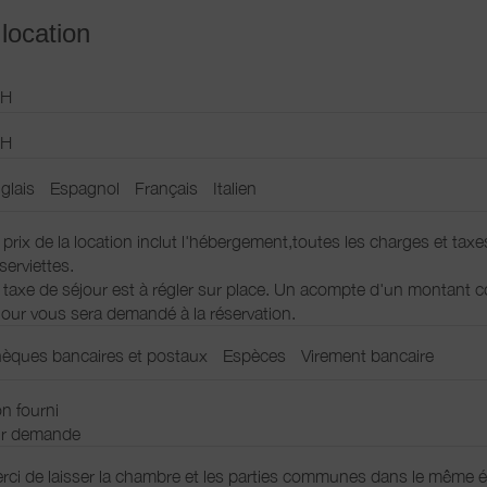
 location
6H
1H
glais
Espagnol
Français
Italien
 prix de la location inclut l'hébergement,toutes les charges et taxe
 serviettes.
 taxe de séjour est à régler sur place. Un acompte d'un montan
jour vous sera demandé à la réservation.
n
èques bancaires et postaux
Espèces
Virement bancaire
n fourni
r demande
rci de laisser la chambre et les parties communes dans le même éta