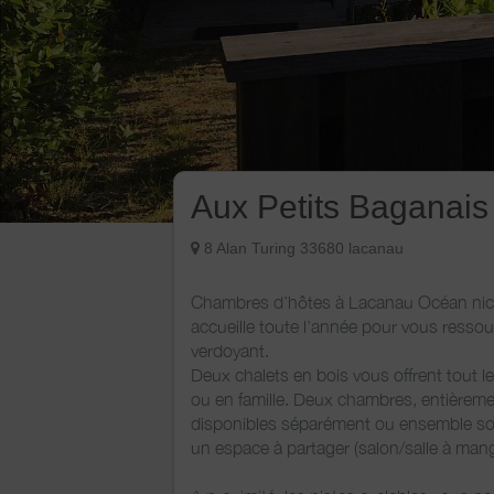
Aux Petits Baganais
8 Alan Turing 33680 lacanau
Chambres d’hôtes à Lacanau Océan niché
accueille toute l’année pour vous resso
verdoyant.
Deux chalets en bois vous offrent tout l
ou en famille. Deux chambres, entièremen
disponibles séparément ou ensemble son
un espace à partager (salon/salle à mang