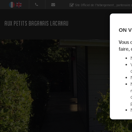
Site Officiel de l'hébergement
, partenaire
AUX PETITS BAGANAIS LACANAU
ON V
Vous 
faire,