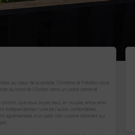
es au cœur de la pinède. Christine et Frédéric vous
urcer au bord de l’Océan dans un cadre calme et
e confort, que vous soyez seul, en couple, entre amis
t indépendantes l’une de l’autre, confortables,
t agrémentées d’un petit coin cuisine donnant sur
er).