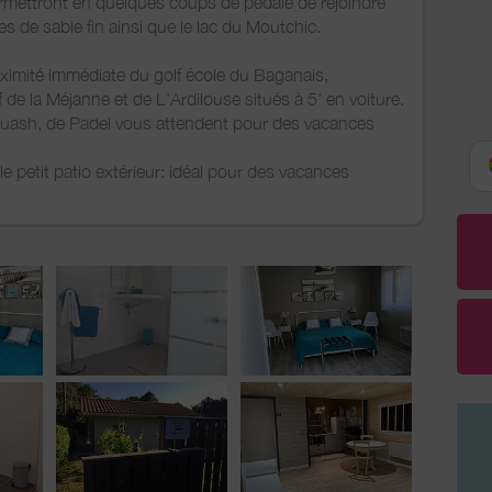
permettront en quelques coups de pédale de rejoindre
 de sable fin ainsi que le lac du Moutchic.
oximité immédiate du golf école du Baganais,
f de la Méjanne et de L'Ardilouse situés à 5' en voiture.
squash, de Padel vous attendent pour des vacances
le petit patio extérieur: idéal pour des vacances