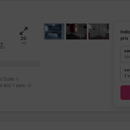
Indi
20
prix
m2
e
:1
AR
Aj
VO
1 
t Suite: 1
t lit(s) 1 pers.: 0
t lit(s) 2 pers.: 1