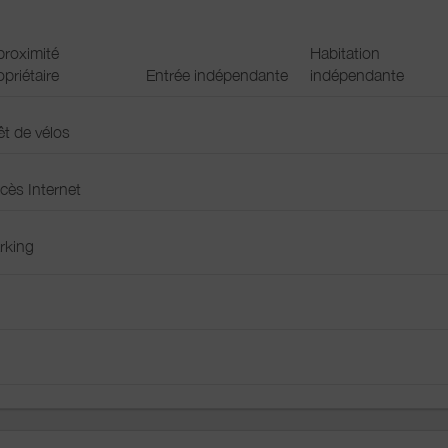
ec baignoire):
1
proximité
Habitation
opriétaire
Entrée indépendante
indépendante
 douche):
1
êt de vélos
cès Internet
n
e
rking