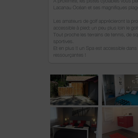
A proximité, les pistes cyclables vous 
Lacanau Océan et ses magnifiques plages
Les amateurs de golf apprécieront la pr
accessible à pied; un peu plus loin le gol
Tout proche les terrains de tennis, de 
sportives.
Et en plus !! un Spa est accessible dans 
ressourçantes !