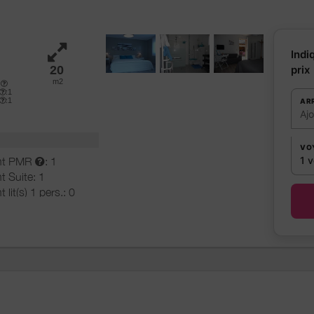
ec baignoire):
1
Indi
20
prix
m2
e
:1
:1
AR
Aj
e
VO
1 
nt PMR
: 1
t Suite: 1
t lit(s) 1 pers.: 0
t lit(s) 2 pers.: 1
s
auteuils
t